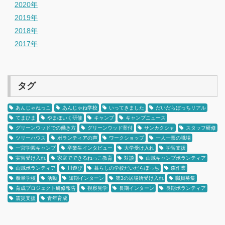
2020年
2019年
2018年
2017年
タグ
あんじゃねっこ
あんじゃね学校
いってきました
だいだらぼっちリアル
てまひま
やまほいく研修
キャンプ
キャンプニュース
グリーンウッドでの働き方
グリーンウッド寄付
サンカクシャ
スタッフ研修
ツリーハウス
ボランティアの声
ワークショップ
一人一票の職場
一宮学園キャンプ
卒業生インタビュー
大学受け入れ
学習支援
実習受け入れ
家庭でできるねっこ教育
対談
山賊キャンプボランティア
山賊ボランティア
川遊び
暮らしの学校だいだらぼっち
森作業
泰阜学校
活動
短期インターン
第3の居場所受け入れ
職員募集
育成プロジェクト研修報告
視察見学
長期インターン
長期ボランティア
震災支援
青年育成