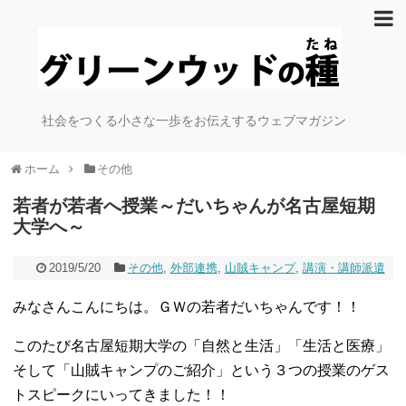
社会をつくる小さな一歩をお伝えするウェブマガジン
ホーム
その他
若者が若者へ授業～だいちゃんが名古屋短期
大学へ～
2019/5/20
その他
,
外部連携
,
山賊キャンプ
,
講演・講師派遣
みなさんこんにちは。ＧＷの若者だいちゃんです！！
このたび名古屋短期大学の「自然と生活」「生活と医療」
そして「山賊キャンプのご紹介」という３つの授業のゲス
トスピークにいってきました！！