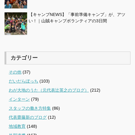
【キャンプNEWS】「事前準備キャンプ」が、アツ
い！｜山賊キャンプボランティアの3日間
カテゴリー
その他
(37)
だいだらぼっち
(103)
わが大地のうた（元代表辻英之のブログ）
(212)
インターン
(79)
スタッフの働き方特集
(86)
代表齋藤新のブログ
(12)
地域教育
(148)