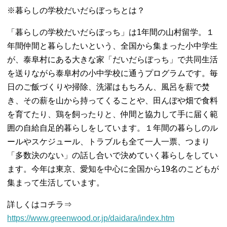
※暮らしの学校だいだらぼっちとは？
「暮らしの学校だいだらぼっち」は1年間の山村留学。１
年間仲間と暮らしたいという、全国から集まった小中学生
が、泰阜村にある大きな家「だいだらぼっち」で共同生活
を送りながら泰阜村の小中学校に通うプログラムです。毎
日のご飯づくりや掃除、洗濯はもちろん、風呂を薪で焚
き、その薪を山から持ってくることや、田んぼや畑で食料
を育てたり、鶏を飼ったりと、仲間と協力して手に届く範
囲の自給自足的暮らしをしています。１年間の暮らしのル
ールやスケジュール、トラブルも全て一人一票、つまり
「多数決のない」の話し合いで決めていく暮らしをしてい
ます。今年は東京、愛知を中心に全国から19名のこどもが
集まって生活しています。
詳しくはコチラ⇒
https://www.greenwood.or.jp/daidara/index.htm