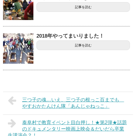
記事を読む
2018年やってまいりました！
記事を読む
三つ子の魂…いえ、三つ子の根っこ百までも
やすおかたんけん隊「あんじゃねっこ」
泰阜村で教育イベント目白押し！★第2弾★話題
のドキュメンタリー映画上映会＆だいだら卒業
生講演会？！