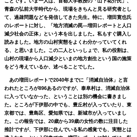
ことです。いま一人は、首都大学教授の「山下祐介氏」、
青森の弘前大学時代から、現場をきちんと見る研究者とし
て、過疎問題などを発信してきた先生。特に、増田寛也氏
のレポートに対し、「地方消滅の罠―増田レポートと人口
減少社会の正体」という本を出しました。私もすぐ購入し
読みました。地方の山村実態をよくわ分かっていてくれ
る、と思いました。この二人といっしょで、私の役割は、
山村の現場から人口減少といまの地方創生という国の施策
をどう考えているか、述べることでした。
あの増田レポートで2040年までに「消滅自治体」と言
われたところが896あるのですが、泰阜村は、消滅自治体
に入っていなかった、ということは別の機会に書きまし
た。ところが下伊那の中でも、豊丘村が入っていたり、東
京都では、豊島区、愛知県では、新城市が入っていまし
た。この報告では、20歳から39歳の女性の数に注目した
推計ですが、下伊那に住んでいる私の感覚でも、実態とは