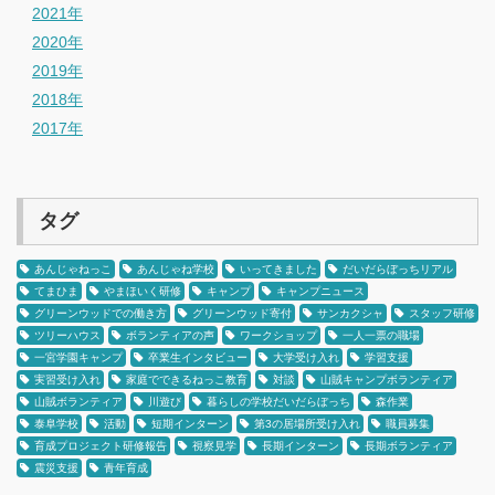
2021年
2020年
2019年
2018年
2017年
タグ
あんじゃねっこ
あんじゃね学校
いってきました
だいだらぼっちリアル
てまひま
やまほいく研修
キャンプ
キャンプニュース
グリーンウッドでの働き方
グリーンウッド寄付
サンカクシャ
スタッフ研修
ツリーハウス
ボランティアの声
ワークショップ
一人一票の職場
一宮学園キャンプ
卒業生インタビュー
大学受け入れ
学習支援
実習受け入れ
家庭でできるねっこ教育
対談
山賊キャンプボランティア
山賊ボランティア
川遊び
暮らしの学校だいだらぼっち
森作業
泰阜学校
活動
短期インターン
第3の居場所受け入れ
職員募集
育成プロジェクト研修報告
視察見学
長期インターン
長期ボランティア
震災支援
青年育成