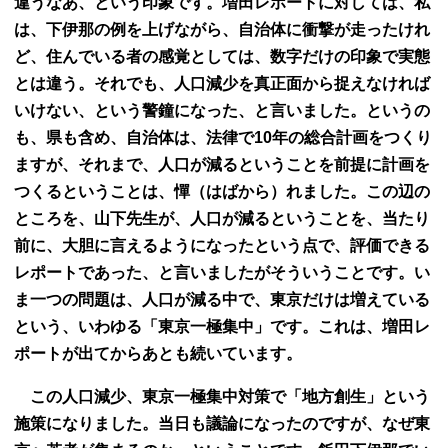
違うなあ、という印象です。増田レポートに対しては、私
は、下伊那の例を上げながら、自治体に衝撃が走ったけれ
ど、住んでいる者の感覚としては、数字だけの印象で実態
とは違う。それでも、人口減少を真正面から捉えなければ
いけない、という警鐘になった、と言いました。というの
も、県も含め、自治体は、法律で10年の総合計画をつくり
ますが、それまで、人口が減るということを前提に計画を
つくるということは、憚（はばから）れました。この辺の
ところを、山下先生が、人口が減るということを、当たり
前に、大胆に言えるようになったという点で、評価できる
レポートであった、と言いましたがそういうことです。い
ま一つの問題は、人口が減る中で、東京だけは増えている
という、いわゆる「東京一極集中」です。これは、増田レ
ポートが出てからあとも続いています。
この人口減少、東京一極集中対策で「地方創生」という
施策になりました。当日も議論になったのですが、なぜ東