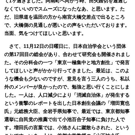
て1ヶ過ぎました。阿南町へ向かう時、田矢踏切を通過し
なくていいのでスムーズになったなあ、と思います。た
だ、旧県道を温田の方から南宮大橋交差点で出るところ
で、大橋側の見通しが悪いとの声をいただいております。
当面、気をつけてほしいと思います。
さて、11月12日の日曜日に、日本自治学会という団体
の第17回目の総会があり、合わせて研究会も開催されまし
た。その分科会の一つ「東京一極集中と地方創生」で発言
してほしいと声がかかり行ってきました。最近は、このよ
うな機会も少ないのですが、意見を言う三人のうち、私以
外のメンバーが良かったので、勉強と思い行くことにしま
した。一人は、人口減少により「消滅自治体」が発生する
という衝撃のレポートを出した日本創生会議の「増田寛也
氏」元総務大臣、全岩手県知事で、最近では、東京都知事
選挙に自民党の推薦で出て小池百合子知事に負けた人で
す。増田氏の言葉では、小池さんに蹴散らされた、という