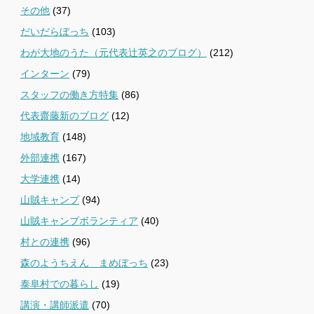
その他
(37)
だいだらぼっち
(103)
わが大地のうた（元代表辻英之のブログ）
(212)
インターン
(79)
スタッフの働き方特集
(86)
代表齋藤新のブログ
(12)
地域教育
(148)
外部連携
(167)
大学連携
(14)
山賊キャンプ
(94)
山賊キャンプボランティア
(40)
村との連携
(96)
森のようちえん まめぼっち
(23)
泰阜村での暮らし
(19)
講演・講師派遣
(70)