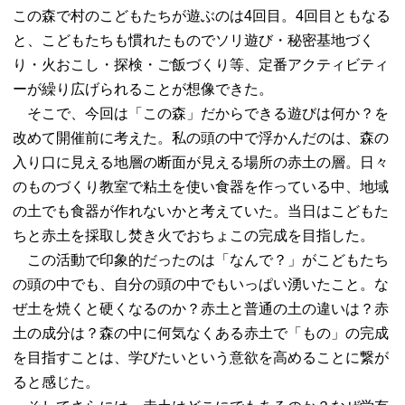
この森で村のこどもたちが遊ぶのは4回目。4回目ともなる
と、こどもたちも慣れたものでソリ遊び・秘密基地づく
り・火おこし・探検・ご飯づくり等、定番アクティビティ
ーが繰り広げられることが想像できた。
そこで、今回は「この森」だからできる遊びは何か？を
改めて開催前に考えた。私の頭の中で浮かんだのは、森の
入り口に見える地層の断面が見える場所の赤土の層。日々
のものづくり教室で粘土を使い食器を作っている中、地域
の土でも食器が作れないかと考えていた。当日はこどもた
ちと赤土を採取し焚き火でおちょこの完成を目指した。
この活動で印象的だったのは「なんで？」がこどもたち
の頭の中でも、自分の頭の中でもいっぱい湧いたこと。な
ぜ土を焼くと硬くなるのか？赤土と普通の土の違いは？赤
土の成分は？森の中に何気なくある赤土で「もの」の完成
を目指すことは、学びたいという意欲を高めることに繋が
ると感じた。