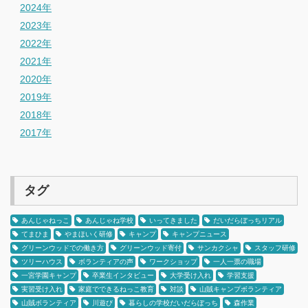
2024年
2023年
2022年
2021年
2020年
2019年
2018年
2017年
タグ
あんじゃねっこ
あんじゃね学校
いってきました
だいだらぼっちリアル
てまひま
やまほいく研修
キャンプ
キャンプニュース
グリーンウッドでの働き方
グリーンウッド寄付
サンカクシャ
スタッフ研修
ツリーハウス
ボランティアの声
ワークショップ
一人一票の職場
一宮学園キャンプ
卒業生インタビュー
大学受け入れ
学習支援
実習受け入れ
家庭でできるねっこ教育
対談
山賊キャンプボランティア
山賊ボランティア
川遊び
暮らしの学校だいだらぼっち
森作業