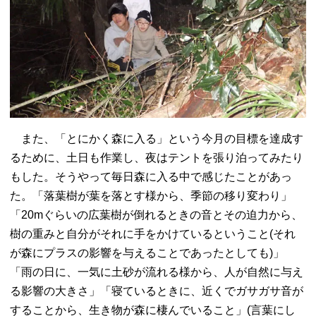
また、「とにかく森に入る」という今月の目標を達成す
るために、土日も作業し、夜はテントを張り泊ってみたり
もした。そうやって毎日森に入る中で感じたことがあっ
た。「落葉樹が葉を落とす様から、季節の移り変わり」
「20mぐらいの広葉樹が倒れるときの音とその迫力から、
樹の重みと自分がそれに手をかけているということ(それ
が森にプラスの影響を与えることであったとしても)」
「雨の日に、一気に土砂が流れる様から、人が自然に与え
る影響の大きさ」「寝ているときに、近くでガサガサ音が
することから、生き物が森に棲んでいること」(言葉にし