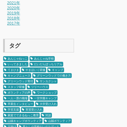
2021年
2020年
2019年
2018年
2017年
タグ
あんじゃねっこ
あんじゃね学校
いってきました
だいだらぼっちリアル
てまひま
やまほいく研修
キャンプ
キャンプニュース
グリーンウッドでの働き方
グリーンウッド寄付
サンカクシャ
スタッフ研修
ツリーハウス
ボランティアの声
ワークショップ
一人一票の職場
一宮学園キャンプ
卒業生インタビュー
大学受け入れ
学習支援
実習受け入れ
家庭でできるねっこ教育
対談
山賊キャンプボランティア
山賊ボランティア
川遊び
暮らしの学校だいだらぼっち