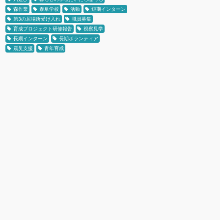
森作業
泰阜学校
活動
短期インターン
第3の居場所受け入れ
職員募集
育成プロジェクト研修報告
視察見学
長期インターン
長期ボランティア
震災支援
青年育成