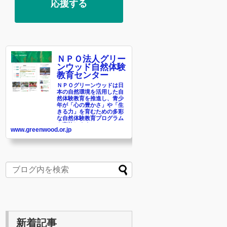
応援する
ＮＰＯ法人グリー
ンウッド自然体験
教育センター
ＮＰＯグリーンウッドは日
本の自然環境を活用した自
然体験教育を推進し、青少
年が「心の豊かさ」や「生
きる力」を育むための多彩
な自然体験教育プログラム
を実施します。
www.greenwood.or.jp
新着記事