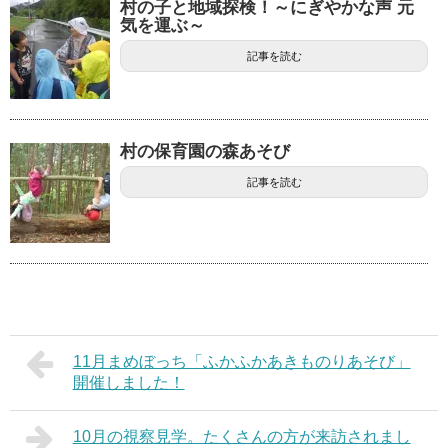
村の子と地域探検！～にぎやかな声 元
気を運ぶ～
記事を読む
村の保育園の森あそび
記事を読む
11月まめぼっち「ふかふかあきものりあそび」
開催しました！
10月の視察見学。たくさんの方が来訪されまし