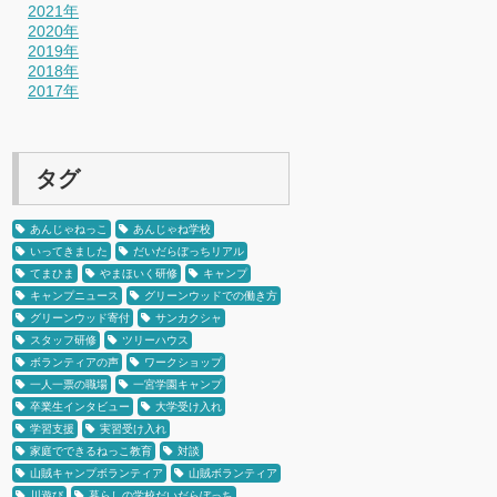
2021年
2020年
2019年
2018年
2017年
タグ
あんじゃねっこ
あんじゃね学校
いってきました
だいだらぼっちリアル
てまひま
やまほいく研修
キャンプ
キャンプニュース
グリーンウッドでの働き方
グリーンウッド寄付
サンカクシャ
スタッフ研修
ツリーハウス
ボランティアの声
ワークショップ
一人一票の職場
一宮学園キャンプ
卒業生インタビュー
大学受け入れ
学習支援
実習受け入れ
家庭でできるねっこ教育
対談
山賊キャンプボランティア
山賊ボランティア
川遊び
暮らしの学校だいだらぼっち