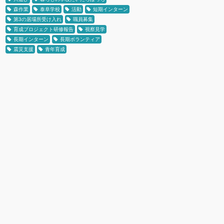
森作業
泰阜学校
活動
短期インターン
第3の居場所受け入れ
職員募集
育成プロジェクト研修報告
視察見学
長期インターン
長期ボランティア
震災支援
青年育成