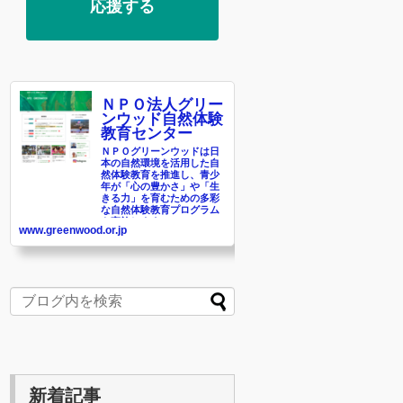
応援する
ＮＰＯ法人グリー
ンウッド自然体験
教育センター
ＮＰＯグリーンウッドは日
本の自然環境を活用した自
然体験教育を推進し、青少
年が「心の豊かさ」や「生
きる力」を育むための多彩
な自然体験教育プログラム
を実施します。
www.greenwood.or.jp
新着記事