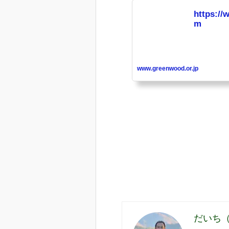
https://
m
www.greenwood.or.jp
だいち