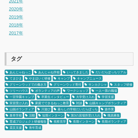
2021年
2020年
2019年
2018年
2017年
タグ
あんじゃねっこ
あんじゃね学校
いってきました
だいだらぼっちリアル
てまひま
やまほいく研修
キャンプ
キャンプニュース
グリーンウッドでの働き方
グリーンウッド寄付
サンカクシャ
スタッフ研修
ツリーハウス
ボランティアの声
ワークショップ
一人一票の職場
一宮学園キャンプ
卒業生インタビュー
大学受け入れ
学習支援
実習受け入れ
家庭でできるねっこ教育
対談
山賊キャンプボランティア
山賊ボランティア
川遊び
暮らしの学校だいだらぼっち
森作業
泰阜学校
活動
短期インターン
第3の居場所受け入れ
職員募集
育成プロジェクト研修報告
視察見学
長期インターン
長期ボランティア
震災支援
青年育成