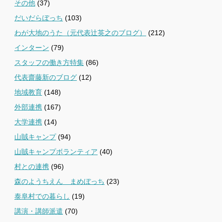
その他
(37)
だいだらぼっち
(103)
わが大地のうた（元代表辻英之のブログ）
(212)
インターン
(79)
スタッフの働き方特集
(86)
代表齋藤新のブログ
(12)
地域教育
(148)
外部連携
(167)
大学連携
(14)
山賊キャンプ
(94)
山賊キャンプボランティア
(40)
村との連携
(96)
森のようちえん まめぼっち
(23)
泰阜村での暮らし
(19)
講演・講師派遣
(70)