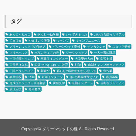
タグ
あんじゃねっこ
あんじゃね学校
いってきました
だいだらぼっちリアル
てまひま
やまほいく研修
キャンプ
キャンプニュース
グリーンウッドでの働き方
グリーンウッド寄付
サンカクシャ
スタッフ研修
ツリーハウス
ボランティアの声
ワークショップ
一人一票の職場
一宮学園キャンプ
卒業生インタビュー
大学受け入れ
学習支援
実習受け入れ
家庭でできるねっこ教育
対談
山賊キャンプボランティア
山賊ボランティア
川遊び
暮らしの学校だいだらぼっち
森作業
泰阜学校
活動
短期インターン
第3の居場所受け入れ
職員募集
育成プロジェクト研修報告
視察見学
長期インターン
長期ボランティア
震災支援
青年育成
Copyright©
グリーンウッドの種
All Rights Reserved.