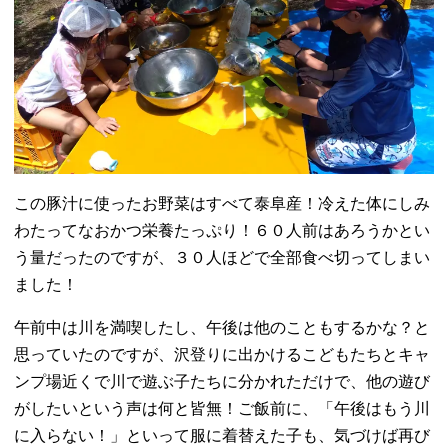
この豚汁に使ったお野菜はすべて泰阜産！冷えた体にしみ
わたってなおかつ栄養たっぷり！６０人前はあろうかとい
う量だったのですが、３０人ほどで全部食べ切ってしまい
ました！
午前中は川を満喫したし、午後は他のこともするかな？と
思っていたのですが、沢登りに出かけるこどもたちとキャ
ンプ場近くで川で遊ぶ子たちに分かれただけで、他の遊び
がしたいという声は何と皆無！ご飯前に、「午後はもう川
に入らない！」といって服に着替えた子も、気づけば再び