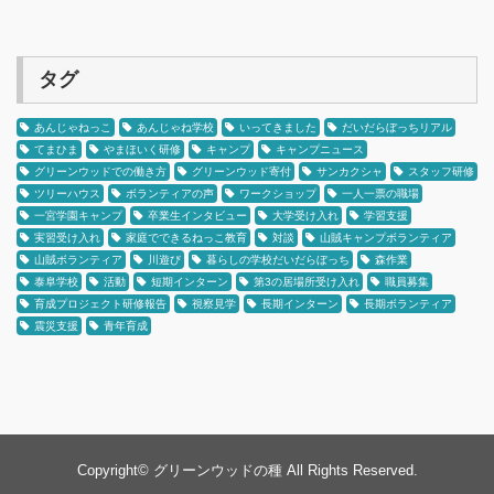
タグ
あんじゃねっこ
あんじゃね学校
いってきました
だいだらぼっちリアル
てまひま
やまほいく研修
キャンプ
キャンプニュース
グリーンウッドでの働き方
グリーンウッド寄付
サンカクシャ
スタッフ研修
ツリーハウス
ボランティアの声
ワークショップ
一人一票の職場
一宮学園キャンプ
卒業生インタビュー
大学受け入れ
学習支援
実習受け入れ
家庭でできるねっこ教育
対談
山賊キャンプボランティア
山賊ボランティア
川遊び
暮らしの学校だいだらぼっち
森作業
泰阜学校
活動
短期インターン
第3の居場所受け入れ
職員募集
育成プロジェクト研修報告
視察見学
長期インターン
長期ボランティア
震災支援
青年育成
Copyright©
グリーンウッドの種
All Rights Reserved.