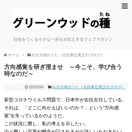
社会をつくる小さな一歩をお伝えするウェブマガジン
ホーム
わが大地のうた（元代表辻英之のブログ）
方向感覚を研ぎ澄ませ ～今こそ、学び合う
時なのだ～
2020/3/6
わが大地のうた（元代表辻英之のブログ）
新型コロナウイルス問題で、日本中が右往左往している。
それは、「どこに向かえばいいのか？」という“方向感
覚”を失っているかのようだ。
この状況に際し、私の考えを示したい。
少々難しい言葉や概念が記されるがお許しいただきたい。