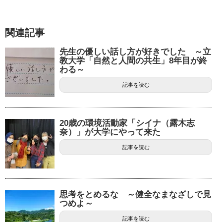
関連記事
先生の優しい話し方が好きでした ～立
教大学「自然と人間の共生」8年目が終
わる～
記事を読む
20歳の環境活動家「シイナ（露木志
奈）」が大学にやって来た
記事を読む
思考をとめるな ～健全なまなざしで見
つめよ～
記事を読む