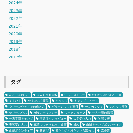
2024年
2023年
2022年
2021年
2020年
2019年
2018年
2017年
タグ
あんじゃねっこ
あんじゃね学校
いってきました
だいだらぼっちリアル
てまひま
やまほいく研修
キャンプ
キャンプニュース
グリーンウッドでの働き方
グリーンウッド寄付
サンカクシャ
スタッフ研修
ツリーハウス
ボランティアの声
ワークショップ
一人一票の職場
一宮学園キャンプ
卒業生インタビュー
大学受け入れ
学習支援
実習受け入れ
家庭でできるねっこ教育
対談
山賊キャンプボランティア
山賊ボランティア
川遊び
暮らしの学校だいだらぼっち
森作業