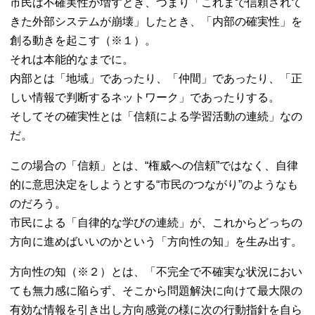
市民は不確実性が増すとき、つまり「これまで信頼されて
きた外部システムが崩壊」したとき、「内部の確実性」を
創る動きを起こす（※１）。
それは本能的なまでに。
内部とは「地域」であったり、「仲間」であったり、「正
しい情報で判断するネットワーク」であったりする。
そしてその確実性とは「信頼による学習活動の連続」なの
だ。
この場合の「信頼」とは、“権威への信頼”ではなく、自律
的に意思決定をしようとする“市民のつながり”のようなも
のだろう。
市民による「自律的な学びの連続」が、これからどっちの
方向に進めばいいのかという「方向性の知」を生み出す。
方向性の知（※２）とは、「不完全で不確実な状況におい
ても無力感に陥らず、そこから問題解決に向けて最大限の
有効な情報を引き出し方向感覚の様に次の行動指針を自ら